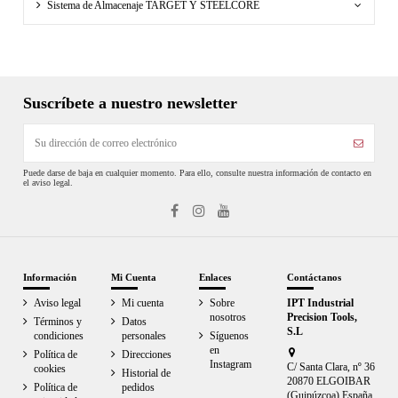
Sistema de Almacenaje TARGET Y STEELCORE
Suscríbete a nuestro newsletter
Puede darse de baja en cualquier momento. Para ello, consulte nuestra información de contacto en
el aviso legal.
Información
Mi Cuenta
Enlaces
Contáctanos
Aviso legal
Mi cuenta
Sobre
IPT Industrial
nosotros
Precision Tools,
Términos y
Datos
S.L
condiciones
personales
Síguenos
en
Política de
Direcciones
Instagram
C/ Santa Clara, nº 36
cookies
Historial de
20870 ELGOIBAR
Política de
pedidos
(Guipúzcoa) España