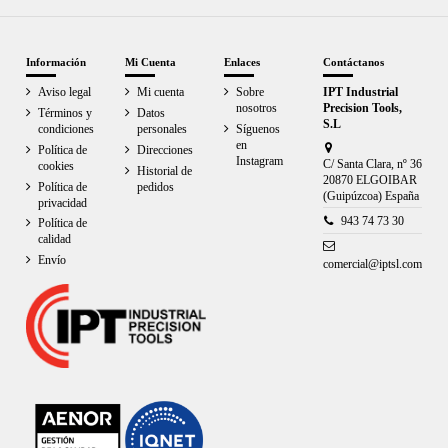
Información
Mi Cuenta
Enlaces
Contáctanos
Aviso legal
Mi cuenta
Sobre
IPT Industrial
nosotros
Precision Tools,
Términos y
Datos
S.L
condiciones
personales
Síguenos
en
Política de
Direcciones
Instagram
C/ Santa Clara, nº 36
cookies
Historial de
20870 ELGOIBAR
Política de
pedidos
(Guipúzcoa) España
privacidad
943 74 73 30
Política de
calidad
Envío
comercial@iptsl.com