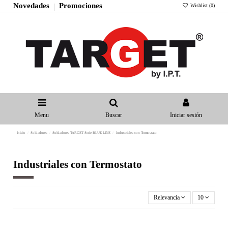
Novedades
Promociones
Wishlist (
0
)
Menu
Buscar
Iniciar sesión
Inicio
Soldadores
Soldadores TARGET Serie BLUE LINE
Industriales con Termostato
Industriales con Termostato
Relevancia
10