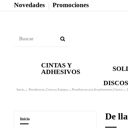
Novedades
Promociones
CINTAS Y
SOL
ADHESIVOS
DISCOS
Inicio
Portabrocas, Conos y Espigas
Portabrocas con Acoplamiento Cónico
De l
Inicio