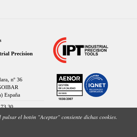
s
rial Precision
ara, nº 36
GOIBAR
a) España
 73 30
l pulsar el botón "Aceptar" consiente dichas cookies.
ial@iptsl.com