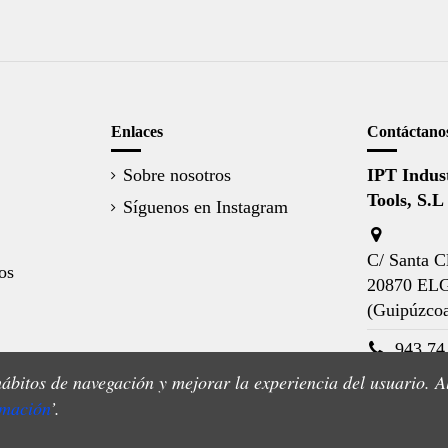
Enlaces
Contáctano
Sobre nosotros
IPT Indust
Tools, S.L
Síguenos en Instagram
C/ Santa Cl
os
20870 EL
(Guipúzco
943 74
hábitos de navegación y mejorar la experiencia del usuario. A
comerc
rmación
’.