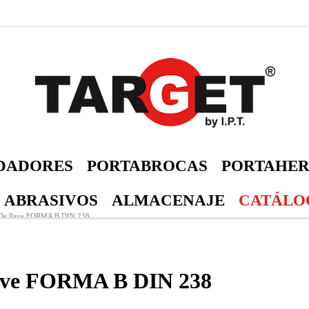
DADORES
PORTABROCAS
PORTAHER
 ABRASIVOS
ALMACENAJE
CATÁLOG
De llave FORMA B DIN 238
lave FORMA B DIN 238