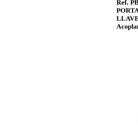
Ref. P
PORT
LLAVE
Acopla