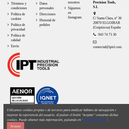
nosotros
Precision Tools,
Términos y
Datos
S.L
condiciones
personales
Síguenos
en
Política de
Direcciones
Instagram
C/ Santa Clara, nº 36
cookies
Historial de
20870 ELGOIBAR
Política de
pedidos
(Guipúzcoa) España
privacidad
943 74 73 30
Política de
calidad
Envío
comercial@iptsl.com
Utilizamos cookies propias y de terceros para analizar hábitos de navegación y
mejorar la experiencia del usuario. Al pulsar el botón "Aceptar" consiente dichas
cookies. Puede obtener más información, pulsando en ‘
Más información
’.
Aceptar