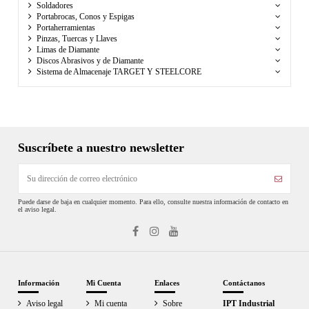
Soldadores
Portabrocas, Conos y Espigas
Portaherramientas
Pinzas, Tuercas y Llaves
Limas de Diamante
Discos Abrasivos y de Diamante
Sistema de Almacenaje TARGET Y STEELCORE
Suscríbete a nuestro newsletter
Puede darse de baja en cualquier momento. Para ello, consulte nuestra información de contacto en
el aviso legal.
Información
Mi Cuenta
Enlaces
Contáctanos
Aviso legal
Mi cuenta
Sobre
IPT Industrial