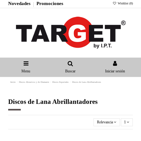
Novedades
Promociones
Wishlist (
0
)
Menu
Buscar
Iniciar sesión
Inicio
Discos Abrasivos y de Diamante
Discos Especiales
Discos de Lana Abrillantadores
Discos de Lana Abrillantadores
Relevancia
1