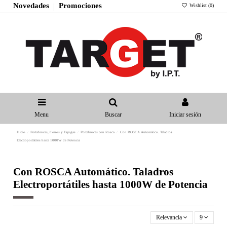
Novedades
Promociones
Wishlist (
0
)
Menu
Buscar
Iniciar sesión
Inicio
Portabrocas, Conos y Espigas
Portabrocas con Rosca
Con ROSCA Automático. Taladros
Electroportátiles hasta 1000W de Potencia
Con ROSCA Automático. Taladros
Electroportátiles hasta 1000W de Potencia
Relevancia
9