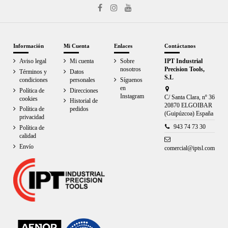
Información
Mi Cuenta
Enlaces
Contáctanos
Aviso legal
Mi cuenta
Sobre
IPT Industrial
nosotros
Precision Tools,
Términos y
Datos
S.L
condiciones
personales
Síguenos
en
Política de
Direcciones
Instagram
C/ Santa Clara, nº 36
cookies
Historial de
20870 ELGOIBAR
Política de
pedidos
(Guipúzcoa) España
privacidad
943 74 73 30
Política de
calidad
Envío
comercial@iptsl.com