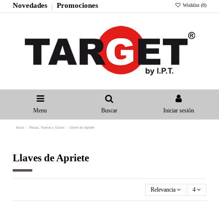
Novedades
Promociones
Wishlist (
0
)
Menu
Buscar
Iniciar sesión
Inicio
Pinzas, Tuercas y Llaves
Llaves de Apriete
Llaves de Apriete
Relevancia
4