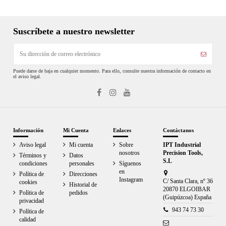
Suscríbete a nuestro newsletter
Puede darse de baja en cualquier momento. Para ello, consulte nuestra información de contacto en
el aviso legal.
Información
Mi Cuenta
Enlaces
Contáctanos
Aviso legal
Mi cuenta
Sobre
IPT Industrial
nosotros
Precision Tools,
Términos y
Datos
S.L
condiciones
personales
Síguenos
en
Política de
Direcciones
Instagram
C/ Santa Clara, nº 36
cookies
Historial de
20870 ELGOIBAR
Política de
pedidos
(Guipúzcoa) España
privacidad
943 74 73 30
Política de
calidad