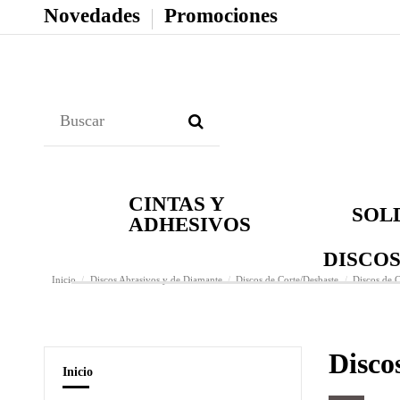
Novedades
Promociones
CINTAS Y
SOL
ADHESIVOS
DISCOS
Inicio
Discos Abrasivos y de Diamante
Discos de Corte/Desbaste
Discos de C
Disco
Inicio