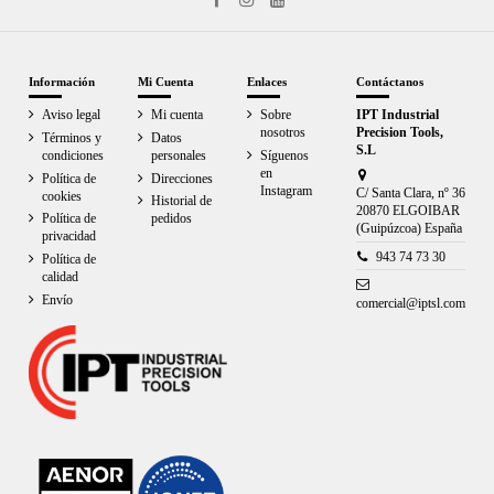
Información
Mi Cuenta
Enlaces
Contáctanos
Aviso legal
Mi cuenta
Sobre
IPT Industrial
nosotros
Precision Tools,
Términos y
Datos
S.L
condiciones
personales
Síguenos
en
Política de
Direcciones
Instagram
C/ Santa Clara, nº 36
cookies
Historial de
20870 ELGOIBAR
Política de
pedidos
(Guipúzcoa) España
privacidad
943 74 73 30
Política de
calidad
Envío
comercial@iptsl.com