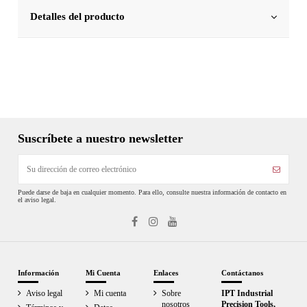
Detalles del producto
Suscríbete a nuestro newsletter
Puede darse de baja en cualquier momento. Para ello, consulte nuestra información de contacto en
el aviso legal.
Información
Mi Cuenta
Enlaces
Contáctanos
Aviso legal
Mi cuenta
Sobre
IPT Industrial
nosotros
Precision Tools,