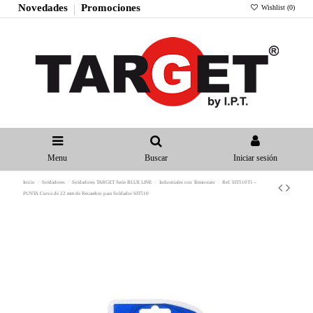
Novedades
Promociones
Wishlist (
0
)
Menu
Buscar
Iniciar sesión
Inicio
Soldadores
Soldadores TARGET Serie BLUE LINE
Industriales con Termostato
Ref. SIT510T1 -
PUNTA Curva de 22 mm de Recambio para Soldador SIT510