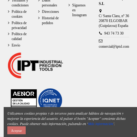
Términos y
Datos
S.L
condiciones
personales
Síguenos
en
Política de
Direcciones
Instagram
C/ Santa Clara, nº 36
cookies
Historial de
20870 ELGOIBAR
Política de
pedidos
(Guipúzcoa) España
privacidad
943 74 73 30
Política de
calidad
Envío
comercial@iptsl.com
Utilizamos cookies propias y de terceros para analizar hábitos de navegación y
mejorar la experiencia del usuario. Al pulsar el botón "Aceptar" consiente dichas
cookies. Puede obtener más información, pulsando en ‘
Más información
’.
Aceptar