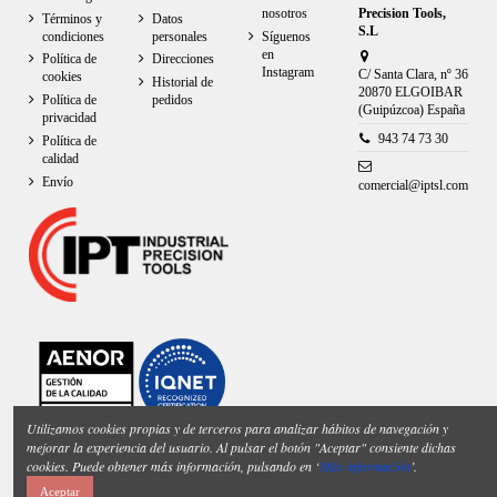
nosotros
Precision Tools,
Términos y
Datos
S.L
condiciones
personales
Síguenos
en
Política de
Direcciones
Instagram
C/ Santa Clara, nº 36
cookies
Historial de
20870 ELGOIBAR
Política de
pedidos
(Guipúzcoa) España
privacidad
943 74 73 30
Política de
calidad
Envío
comercial@iptsl.com
Utilizamos cookies propias y de terceros para analizar hábitos de navegación y
mejorar la experiencia del usuario. Al pulsar el botón "Aceptar" consiente dichas
cookies. Puede obtener más información, pulsando en ‘
Más información
’.
Aceptar