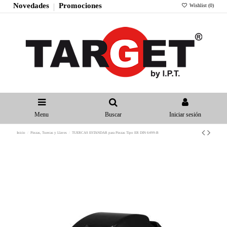
Novedades
Promociones
Wishlist (
0
)
Menu
Buscar
Iniciar sesión
Inicio
Pinzas, Tuercas y Llaves
TUERCAS ESTANDAR para Pinzas Tipo ER DIN 6499-B