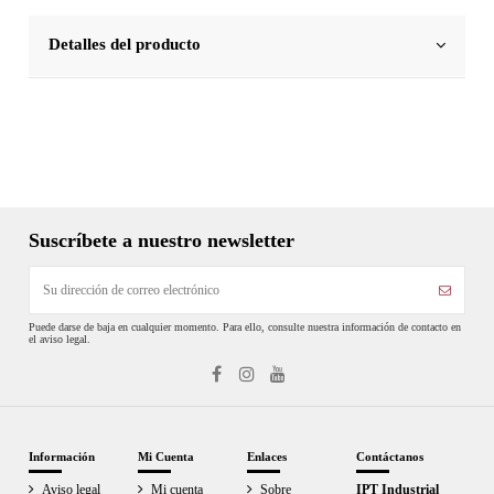
Detalles del producto
Suscríbete a nuestro newsletter
Puede darse de baja en cualquier momento. Para ello, consulte nuestra información de contacto en
el aviso legal.
Información
Mi Cuenta
Enlaces
Contáctanos
Aviso legal
Mi cuenta
Sobre
IPT Industrial