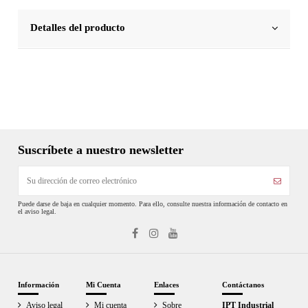
Detalles del producto
Suscríbete a nuestro newsletter
Puede darse de baja en cualquier momento. Para ello, consulte nuestra información de contacto en
el aviso legal.
Información
Mi Cuenta
Enlaces
Contáctanos
Aviso legal
Mi cuenta
Sobre
IPT Industrial