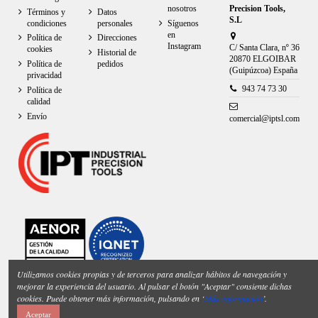
nosotros
Precision Tools,
Términos y
Datos
S.L
condiciones
personales
Síguenos
en
Política de
Direcciones
Instagram
C/ Santa Clara, nº 36
cookies
Historial de
20870 ELGOIBAR
Política de
pedidos
(Guipúzcoa) España
privacidad
943 74 73 30
Política de
calidad
Envío
comercial@iptsl.com
Utilizamos cookies propias y de terceros para analizar hábitos de navegación y
mejorar la experiencia del usuario. Al pulsar el botón "Aceptar" consiente dichas
cookies. Puede obtener más información, pulsando en ‘
Más información
’.
Aceptar