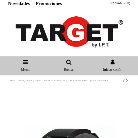
Novedades
Promociones
Wishlist (
0
)
Menu
Buscar
Iniciar sesión
Inicio
Pinzas, Tuercas y Llaves
TUERCAS ESTANDAR y A BOLAS para Pinzas Tipo ER DIN 6499-B