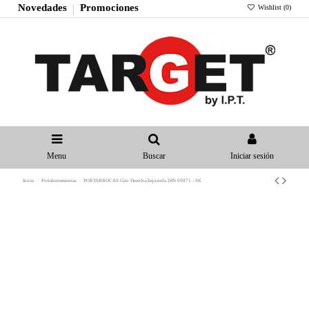
Novedades
Promociones
Wishlist (
0
)
Menu
Buscar
Iniciar sesión
Inicio
Portaherramientas
PORTABROCAS Giro Derecha/Izquierda DIN 69871 - SK