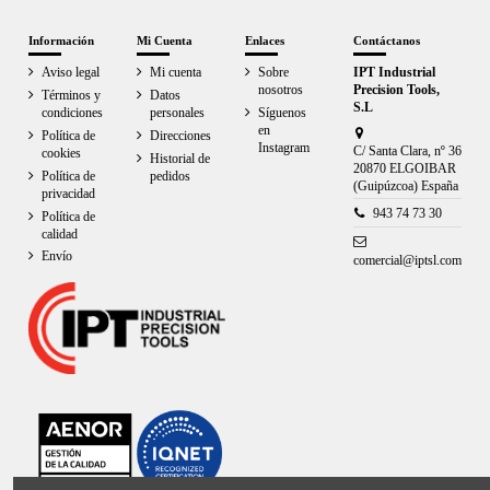
Información
Mi Cuenta
Enlaces
Contáctanos
Aviso legal
Mi cuenta
Sobre
IPT Industrial
nosotros
Precision Tools,
Términos y
Datos
S.L
condiciones
personales
Síguenos
en
Política de
Direcciones
Instagram
C/ Santa Clara, nº 36
cookies
Historial de
20870 ELGOIBAR
Política de
pedidos
(Guipúzcoa) España
privacidad
943 74 73 30
Política de
calidad
Envío
comercial@iptsl.com