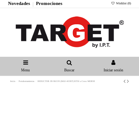
Novedades
Promociones
Wishlist (
0
)
Menu
Buscar
Iniciar sesión
Inicio
Portaherramientas
REDUCTOR JIS B6339 (MAS 403BT) BT30 a Cono MORSE