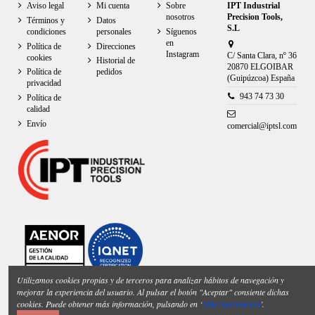
Aviso legal
Mi cuenta
Sobre
IPT Industrial
nosotros
Precision Tools,
Términos y
Datos
S.L
condiciones
personales
Síguenos
en
Política de
Direcciones
Instagram
C/ Santa Clara, nº 36
cookies
Historial de
20870 ELGOIBAR
Política de
pedidos
(Guipúzcoa) España
privacidad
943 74 73 30
Política de
calidad
Envío
comercial@iptsl.com
Utilizamos cookies propias y de terceros para analizar hábitos de navegación y
mejorar la experiencia del usuario. Al pulsar el botón "Aceptar" consiente dichas
cookies. Puede obtener más información, pulsando en ‘
Más información
’.