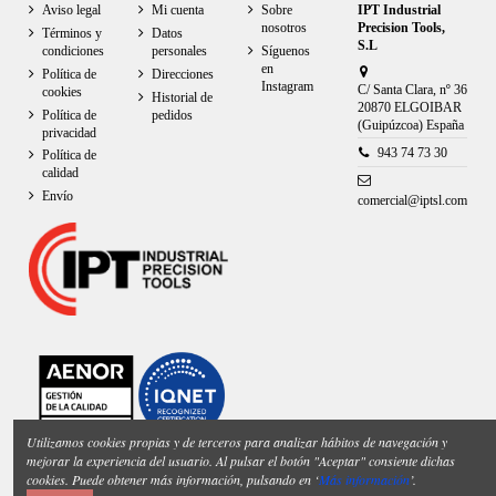
Aviso legal
Mi cuenta
Sobre
IPT Industrial
nosotros
Precision Tools,
Términos y
Datos
S.L
condiciones
personales
Síguenos
en
Política de
Direcciones
Instagram
C/ Santa Clara, nº 36
cookies
Historial de
20870 ELGOIBAR
Política de
pedidos
(Guipúzcoa) España
privacidad
943 74 73 30
Política de
calidad
Envío
comercial@iptsl.com
Utilizamos cookies propias y de terceros para analizar hábitos de navegación y
mejorar la experiencia del usuario. Al pulsar el botón "Aceptar" consiente dichas
cookies. Puede obtener más información, pulsando en ‘
Más información
’.