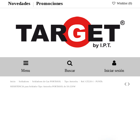
Novedades
Promociones
Wishlist (
0
)
Menu
Buscar
Iniciar sesión
Inicio
Soldadores
Soldadores de Gas PORTASOL
Tipo Antorcha
Ref. GT220-1 - PUNTA
RESISTENCIA para Soldador Tipo Antorcha PORTASOL de 50-220W