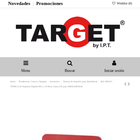
Novedades
Promociones
Wishlist (
0
)
Menu
Buscar
Iniciar sesión
Inicio
Portabrocas, Conos y Espigas
Accesorios
Tuercas de Sujeción para Amoladoras
Ref. QN230 -
TUERCA de Sujeción Rápida M14 y Ø Disco hasta 230 para AMOLADORAS