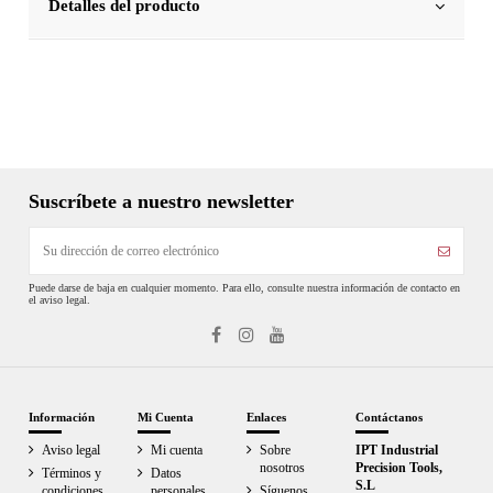
Detalles del producto
Suscríbete a nuestro newsletter
Puede darse de baja en cualquier momento. Para ello, consulte nuestra información de contacto en
el aviso legal.
Información
Mi Cuenta
Enlaces
Contáctanos
Aviso legal
Mi cuenta
Sobre
IPT Industrial
nosotros
Precision Tools,
Términos y
Datos
S.L
condiciones
personales
Síguenos