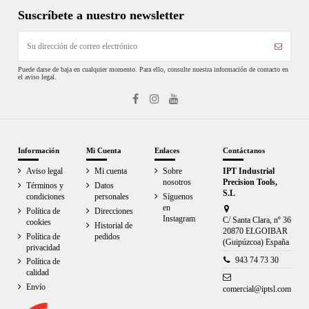
Suscríbete a nuestro newsletter
Puede darse de baja en cualquier momento. Para ello, consulte nuestra información de contacto en
el aviso legal.
Información
Mi Cuenta
Enlaces
Contáctanos
Aviso legal
Mi cuenta
Sobre
IPT Industrial
nosotros
Precision Tools,
Términos y
Datos
S.L
condiciones
personales
Síguenos
en
Política de
Direcciones
Instagram
C/ Santa Clara, nº 36
cookies
Historial de
20870 ELGOIBAR
Política de
pedidos
(Guipúzcoa) España
privacidad
943 74 73 30
Política de
calidad
Envío
comercial@iptsl.com