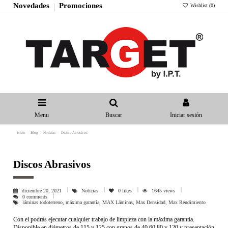
Novedades
Promociones
Wishlist (
0
)
Menu
Buscar
Iniciar sesión
Inicio
Blog
Noticias
Discos Abrasivos
Discos Abrasivos
diciembre 20, 2021
Noticias
0
likes
1645 views
0 comments
láminas todoterreno, máxima garantía, MAX Láminas, Max Densidad, Max Rendimiento
Con el podrás ejecutar cualquier trabajo de limpieza con la máxima garantía.
Disponible en diámetros de 115 y 125 con granos de 40,60,80 y 120 y presentación